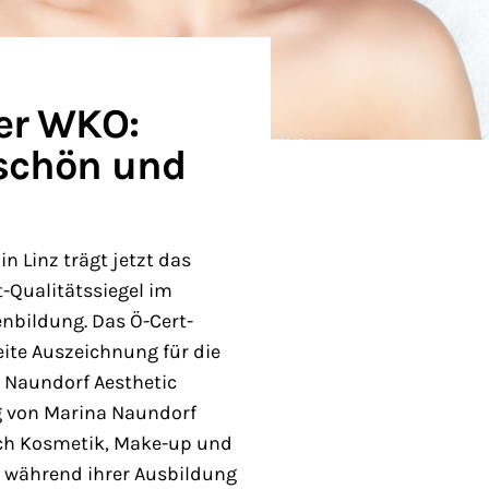
der WKO:
schön und
n Linz trägt jetzt das
-Qualitätssiegel im
nbildung. Das Ö-Cert-
weite Auszeichnung für die
 Naundorf Aesthetic
g von Marina Naundorf
eich Kosmetik, Make-up und
e während ihrer Ausbildung